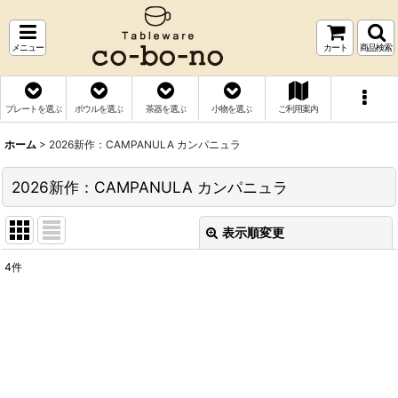
メニュー
カート
商品検索
プレートを選ぶ
ボウルを選ぶ
茶器を選ぶ
小物を選ぶ
ご利用案内
ホーム
>
2026新作：CAMPANULA カンパニュラ
2026新作：CAMPANULA カンパニュラ
表示順変更
閉じる
4
件
表示数
:
並び順
:
絞り込む