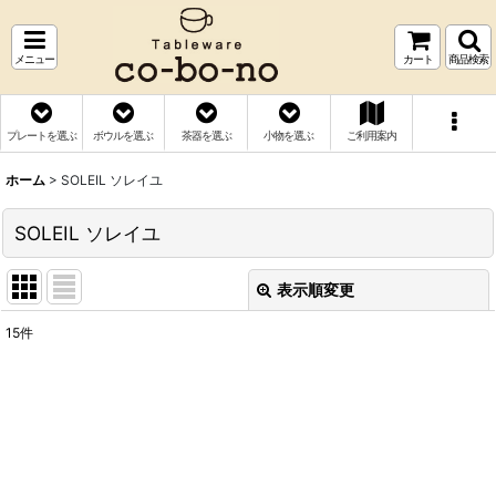
メニュー
カート
商品検索
プレートを選ぶ
ボウルを選ぶ
茶器を選ぶ
小物を選ぶ
ご利用案内
ホーム
>
SOLEIL ソレイユ
SOLEIL ソレイユ
表示順変更
閉じる
15
件
表示数
:
並び順
:
絞り込む