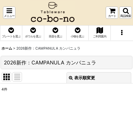
メニュー
カート
商品検索
プレートを選ぶ
ボウルを選ぶ
茶器を選ぶ
小物を選ぶ
ご利用案内
ホーム
>
2026新作：CAMPANULA カンパニュラ
2026新作：CAMPANULA カンパニュラ
表示順変更
閉じる
4
件
表示数
:
並び順
:
絞り込む