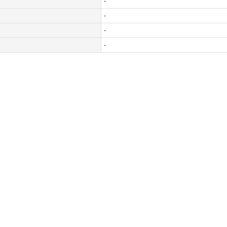
-
-
-
-