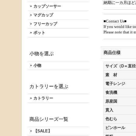
納期に一カ月ほど
カップソーサー
マグカップ
■Contact Us■
フリーカップ
If you would like to
Please note that it
ポット
商品仕様
小物を選ぶ
小物
サイズ（D＝直径
素 材
電子レンジ
カトラリーを選ぶ
食洗機
カトラリー
原産国
貫入
商品シリーズ一覧
色むら
ピンホール
【SALE】