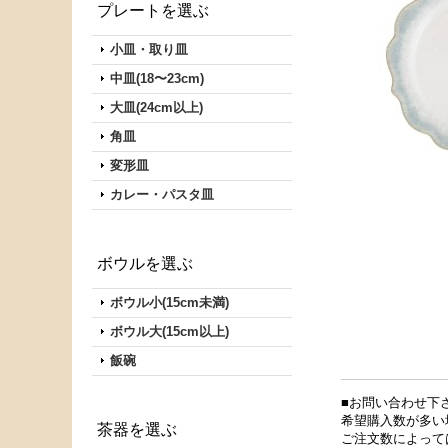
プレートを選ぶ
小皿・取り皿
中皿(18〜23cm)
大皿(24cm以上)
角皿
変形皿
カレー・パスタ皿
ボウルを選ぶ
ボウル小(15cm未満)
ボウル大(15cm以上)
飯碗
■お問い合わせ下
希望購入数が多い
茶器を選ぶ
ご注文数によって