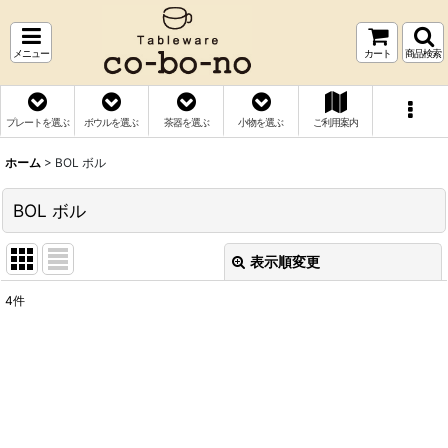
メニュー
カート
商品検索
プレートを選ぶ
ボウルを選ぶ
茶器を選ぶ
小物を選ぶ
ご利用案内
ホーム
>
BOL ボル
BOL ボル
表示順変更
閉じる
4
件
表示数
:
並び順
:
絞り込む