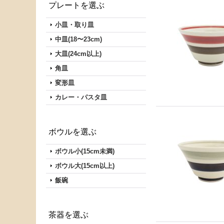
プレートを選ぶ
小皿・取り皿
中皿(18〜23cm)
大皿(24cm以上)
角皿
変形皿
カレー・パスタ皿
ボウルを選ぶ
ボウル小(15cm未満)
ボウル大(15cm以上)
飯碗
茶器を選ぶ