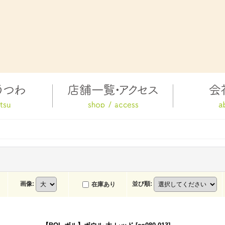
画像
:
並び順
:
在庫あり