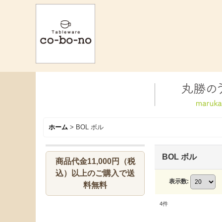
ホーム
>
BOL ボル
BOL ボル
商品代金11,000円（税
込）以上のご購入で送
表示数
:
料無料
4
件