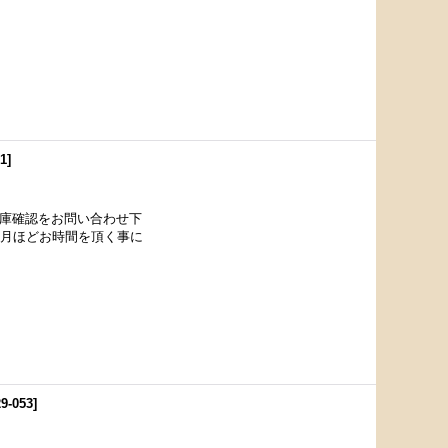
51
]
在庫確認をお問い合わせ下
カ月ほどお時間を頂く事に
9-053
]