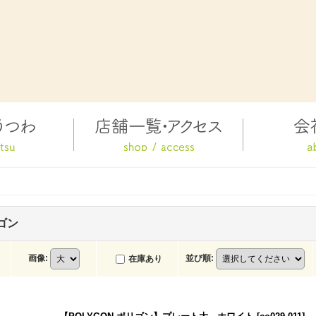
リゴン
画像
:
並び順
:
在庫あり