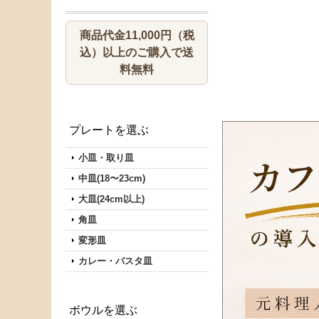
商品代金11,000円（税
込）以上のご購入で送
料無料
プレートを選ぶ
小皿・取り皿
中皿(18〜23cm)
大皿(24cm以上)
角皿
変形皿
カレー・パスタ皿
ボウルを選ぶ