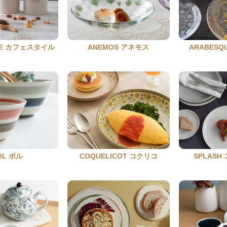
YLE カフェスタイル
ANEMOS アネモス
ARABES
OL ボル
COQUELICOT コクリコ
SPLAS