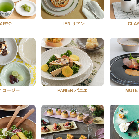
ARYO
LIEN リアン
CLA
Y コージー
PANIER パニエ
MUT