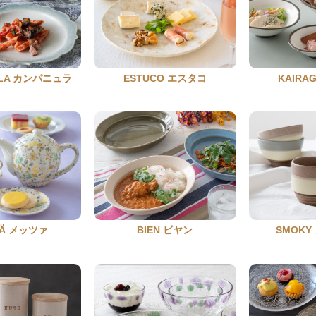
ULA カンパニュラ
ESTUCO エスタコ
KAIRA
SÄ メッツァ
BIEN ビヤン
SMOK