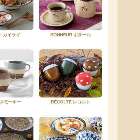
GI カイラギ
BONHEUR ボヌール
Y スモーキー
RÉCOLTE レコルト