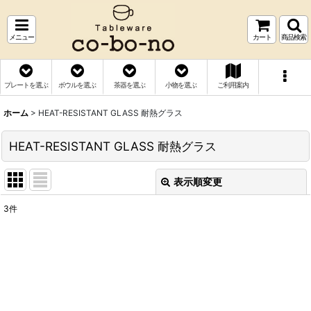
メニュー
カート
商品検索
プレートを選ぶ
ボウルを選ぶ
茶器を選ぶ
小物を選ぶ
ご利用案内
ホーム
>
HEAT-RESISTANT GLASS 耐熱グラス
HEAT-RESISTANT GLASS 耐熱グラス
表示順変更
閉じる
3
件
表示数
:
並び順
:
絞り込む