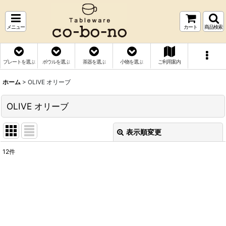
メニュー
カート
商品検索
プレートを選ぶ
ボウルを選ぶ
茶器を選ぶ
小物を選ぶ
ご利用案内
ホーム
>
OLIVE オリーブ
OLIVE オリーブ
表示順変更
閉じる
12
件
表示数
:
並び順
:
絞り込む