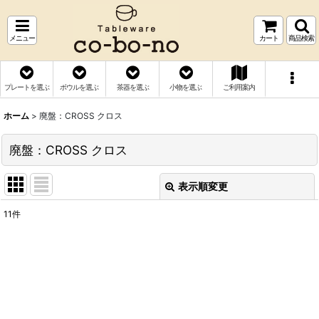
メニュー
カート
商品検索
プレートを選ぶ
ボウルを選ぶ
茶器を選ぶ
小物を選ぶ
ご利用案内
ホーム
>
廃盤：CROSS クロス
廃盤：CROSS クロス
表示順変更
閉じる
11
件
表示数
:
並び順
:
絞り込む