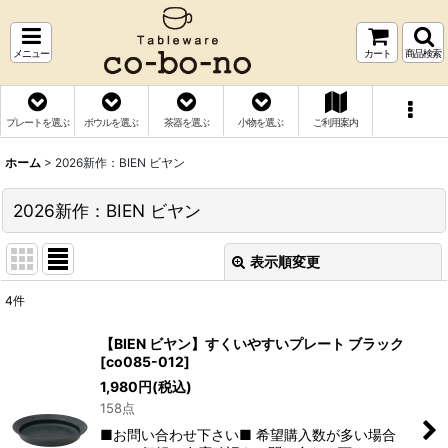
メニュー
カート
商品検索
プレートを選ぶ
ボウルを選ぶ
茶器を選ぶ
小物を選ぶ
ご利用案内
ホーム
>
2026新作：BIEN ビヤン
2026新作：BIEN ビヤン
表示順変更
閉じる
4
件
表示数
:
【BIEN ビヤン】すくいやすいプレート ブラック
[
co085-012
]
並び順
:
1,980
円
(税込)
158点
絞り込む
■お問い合わせ下さい■ 希望購入数が多い場合