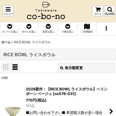
メニュー
カート
商品検索
プレートを選ぶ
ボウルを選ぶ
茶器を選ぶ
小物を選ぶ
ご利用案内
ホーム
>
RICE BOWL ライスボウル
RICE BOWL ライスボウル
表示順変更
閉じる
14
件
表示数
:
2026新作：【RICE BOWL ライスボウル】ヘリン
ボーン ベージュ
[
co076-031
]
並び順
:
770
円
(税込)
151点
絞り込む
■お問い合わせ下さい■ 希望購入数が多い場合