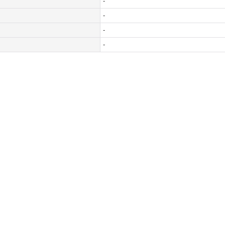
-
-
-
-