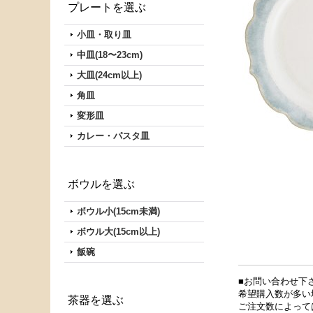
プレートを選ぶ
小皿・取り皿
中皿(18〜23cm)
大皿(24cm以上)
角皿
変形皿
カレー・パスタ皿
ボウルを選ぶ
ボウル小(15cm未満)
ボウル大(15cm以上)
飯碗
■お問い合わせ下
希望購入数が多い
茶器を選ぶ
ご注文数によって