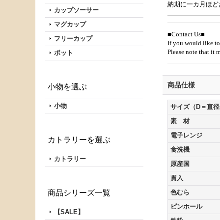
納期に一カ月ほど
カップソーサー
マグカップ
■Contact Us■
フリーカップ
If you would like to
Please note that it
ポット
商品仕様
小物を選ぶ
小物
サイズ（D＝直径
素 材
電子レンジ
カトラリーを選ぶ
食洗機
カトラリー
原産国
貫入
商品シリーズ一覧
色むら
ピンホール
【SALE】