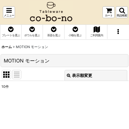
メニュー
カート
商品検索
プレートを選ぶ
ボウルを選ぶ
茶器を選ぶ
小物を選ぶ
ご利用案内
ホーム
>
MOTION モーション
MOTION モーション
表示順変更
閉じる
10
件
表示数
:
並び順
:
絞り込む