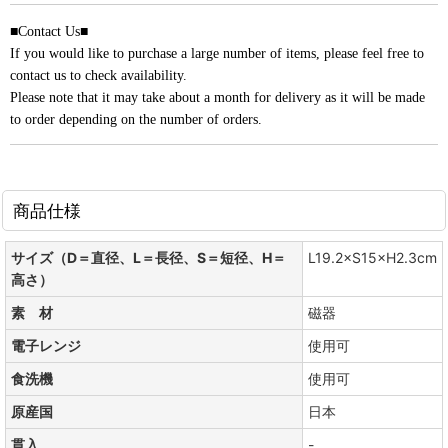
■Contact Us■
If you would like to purchase a large number of items, please feel free to
contact us to check availability.
Please note that it may take about a month for delivery as it will be made
to order depending on the number of orders.
商品仕様
サイズ（D＝直径、L＝長径、S＝短径、H＝
L19.2×S15×H2.3cm
高さ）
素 材
磁器
電子レンジ
使用可
食洗機
使用可
原産国
日本
貫入
-