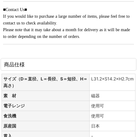
■Contact Us■
If you would like to purchase a large number of items, please feel free to
contact us to check availability.
Please note that it may take about a month for delivery as it will be made
to order depending on the number of orders.
商品仕様
サイズ（D＝直径、L＝長径、S＝短径、H＝
L31.2×S14.2×H2.7cm
高さ）
素 材
磁器
電子レンジ
使用可
食洗機
使用可
原産国
日本
貫入
-