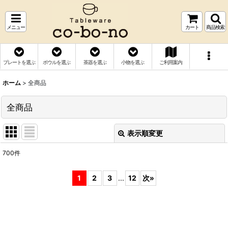
メニュー
カート
商品検索
プレートを選ぶ
ボウルを選ぶ
茶器を選ぶ
小物を選ぶ
ご利用案内
ホーム
>
全商品
全商品
表示順変更
閉じる
700
件
表示数
:
1
2
3
...
12
次
»
並び順
:
絞り込む