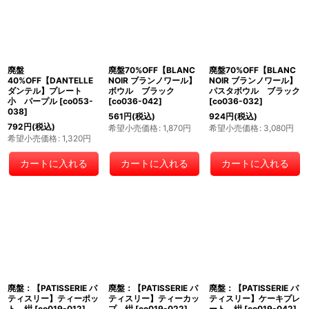
廃盤
廃盤70%OFF【BLANC
廃盤70%OFF【BLANC
40%OFF【DANTELLE
NOIR ブランノワール】
NOIR ブランノワール】
ダンテル】プレート
ボウル ブラック
パスタボウル ブラック
小 パープル
[
co053-
[
co036-042
]
[
co036-032
]
038
]
561
円
(税込)
924
円
(税込)
792
円
(税込)
希望小売価格
:
1,870
円
希望小売価格
:
3,080
円
希望小売価格
:
1,320
円
カートに入れる
カートに入れる
カートに入れる
廃盤：【PATISSERIE パ
廃盤：【PATISSERIE パ
廃盤：【PATISSERIE パ
ティスリー】ティーポッ
ティスリー】ティーカッ
ティスリー】ケーキプレ
ト 紺
[
co019-012
]
プ 紺
[
co019-022
]
ート 紺
[
co019-042
]