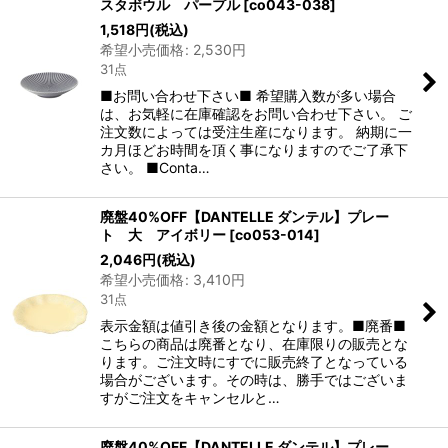
スタボウル パープル
[
co043-038
]
1,518
円
(税込)
希望小売価格
:
2,530
円
31点
■お問い合わせ下さい■ 希望購入数が多い場合
は、お気軽に在庫確認をお問い合わせ下さい。 ご
注文数によっては受注生産になります。 納期に一
カ月ほどお時間を頂く事になりますのでご了承下
さい。 ■Conta…
廃盤40%OFF【DANTELLE ダンテル】プレー
ト 大 アイボリー
[
co053-014
]
2,046
円
(税込)
希望小売価格
:
3,410
円
31点
表示金額は値引き後の金額となります。■廃番■
こちらの商品は廃番となり、在庫限りの販売とな
ります。ご注文時にすでに販売終了となっている
場合がございます。その時は、勝手ではございま
すがご注文をキャンセルと…
廃盤40%OFF【DANTELLE ダンテル】プレー