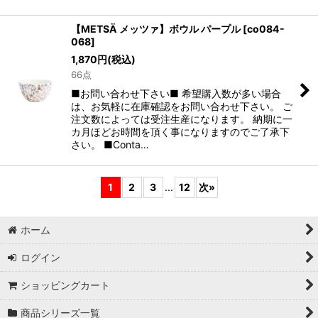
【METSÄ メッツァ】ボウル パープル
[
co084-
068
]
1,870
円
(税込)
66点
■お問い合わせ下さい■ 希望購入数が多い場合
は、お気軽に在庫確認をお問い合わせ下さい。 ご
注文数によっては受注生産になります。 納期に一
カ月ほどお時間を頂く事になりますのでご了承下
さい。 ■Conta…
1
2
3
...
12
次
»
ホーム
ログイン
ショッピングカート
商品シリーズ一覧