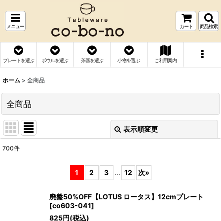
メニュー
カート
商品検索
プレートを選ぶ
ボウルを選ぶ
茶器を選ぶ
小物を選ぶ
ご利用案内
ホーム
>
全商品
全商品
表示順変更
閉じる
700
件
表示数
:
1
2
3
...
12
次
»
並び順
:
廃盤50%OFF【LOTUS ロータス】12cmプレート
[
co603-041
]
絞り込む
825
円
(税込)