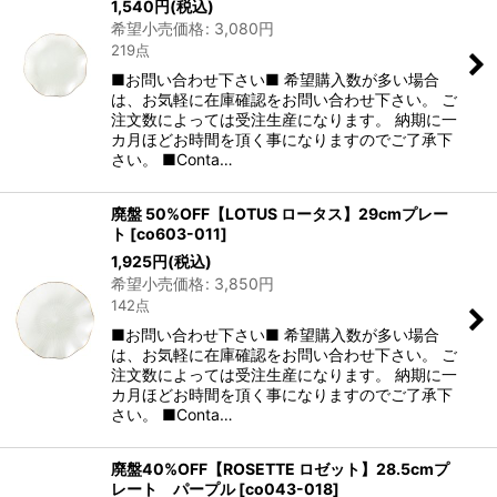
1,540
円
(税込)
希望小売価格
:
3,080
円
219点
■お問い合わせ下さい■ 希望購入数が多い場合
は、お気軽に在庫確認をお問い合わせ下さい。 ご
注文数によっては受注生産になります。 納期に一
カ月ほどお時間を頂く事になりますのでご了承下
さい。 ■Conta…
廃盤 50%OFF【LOTUS ロータス】29cmプレー
ト
[
co603-011
]
1,925
円
(税込)
希望小売価格
:
3,850
円
142点
■お問い合わせ下さい■ 希望購入数が多い場合
は、お気軽に在庫確認をお問い合わせ下さい。 ご
注文数によっては受注生産になります。 納期に一
カ月ほどお時間を頂く事になりますのでご了承下
さい。 ■Conta…
廃盤40%OFF【ROSETTE ロゼット】28.5cmプ
レート パープル
[
co043-018
]