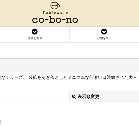
茶器を選ぶ
小物を選ぶ
的なシリーズ。 装飾をそぎ落としたミニマムな佇まいは洗練された大人
表示順変更
]