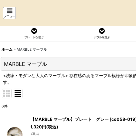
メニュー
プレートを選ぶ
ボウルを選ぶ
ホーム
>
MARBLE マーブル
MARBLE マーブル
<洗練・モダンな大人のマーブル> 存在感のあるマーブル模様が印象
す。
6
件
表示数
:
【MARBLE マーブル】プレート グレー
[
co058-019
1,320
円
(税込)
並び順
:
29点