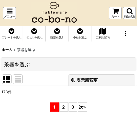
メニュー
カート
商品検索
プレートを選ぶ
ボウルを選ぶ
茶器を選ぶ
小物を選ぶ
ご利用案内
ホーム
>
茶器を選ぶ
茶器を選ぶ
表示順変更
閉じる
173
件
表示数
:
1
2
3
次
»
並び順
:
絞り込む