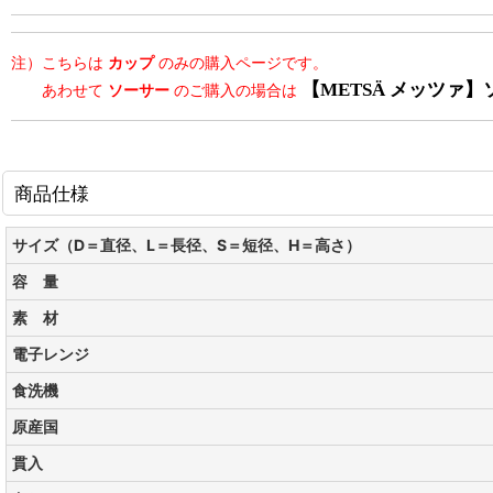
注）こちらは
カップ
のみの購入ページです。
【METSÄ メッツァ】ソー
あわせて
ソーサー
のご購入の場合は
商品仕様
サイズ（D＝直径、L＝長径、S＝短径、H＝高さ）
容 量
素 材
電子レンジ
食洗機
原産国
貫入