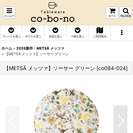
メニュー
カート
商品検索
プレートを選ぶ
ボウルを選ぶ
茶器を選ぶ
小物を選ぶ
ご利用案内
ホーム
>
2026新作：METSÄ メッツァ
>
【METSÄ メッツァ】ソーサー グリーン
【METSÄ メッツァ】ソーサー グリーン
[
co084-024
]