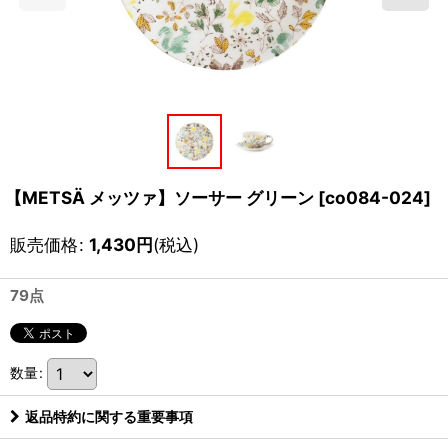
【METSÄ メッツァ】ソーサー グリーン
[
co084-024
]
販売価格
:
1,430
円
(税込)
79点
数量
:
返品特約に関する重要事項