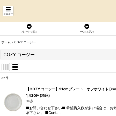
メニュー
プレートを選ぶ
ボウルを選ぶ
ホーム
>
COZY コージー
COZY コージー
36
件
表示数
:
【COZY コージー】21cmプレート オフホワイト
[
co
1,430
円
(税込)
並び順
:
36点
■お問い合わせ下さい■ 希望購入数が多い場合は、お
承下さい。 ■Conta…