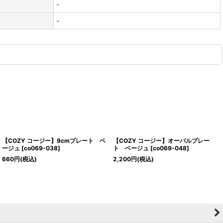
-
-
【COZY コージー】9cmプレート ベ
【COZY コージー】オーバルプレー
ージュ
[
co069-038
]
ト ベージュ
[
co069-048
]
660
円
(税込)
2,200
円
(税込)