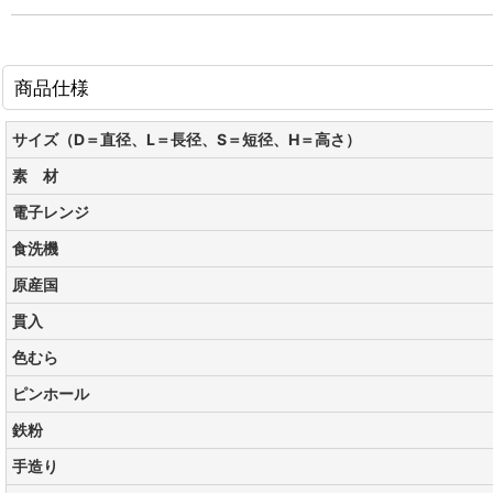
商品仕様
サイズ（D＝直径、L＝長径、S＝短径、H＝高さ）
素 材
電子レンジ
食洗機
原産国
貫入
色むら
ピンホール
鉄粉
手造り