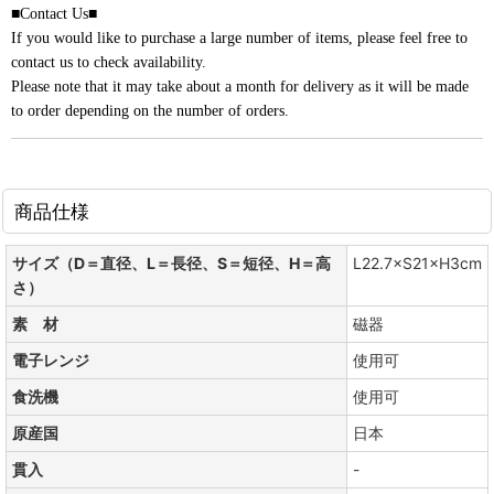
■Contact Us■
If you would like to purchase a large number of items, please feel free to
contact us to check availability.
Please note that it may take about a month for delivery as it will be made
to order depending on the number of orders.
商品仕様
サイズ（D＝直径、L＝長径、S＝短径、H＝高
L22.7×S21×H3cm
さ）
素 材
磁器
電子レンジ
使用可
食洗機
使用可
原産国
日本
貫入
-