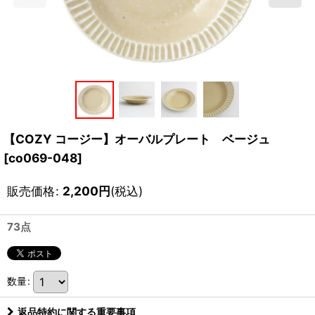
【COZY コージー】オーバルプレート ベージュ
[
co069-048
]
販売価格
:
2,200
円
(税込)
73点
数量
:
返品特約に関する重要事項