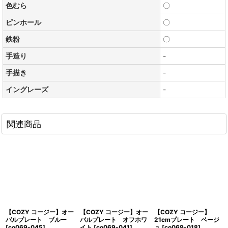
色むら
〇
ピンホール
〇
鉄粉
〇
手造り
-
手描き
-
イングレーズ
-
関連商品
【COZY コージー】オー
【COZY コージー】オー
【COZY コージー】
バルプレート ブルー
バルプレート オフホワ
21cmプレート ベージ
[
co069-045
]
イト
[
co069-041
]
ュ
[
co069-018
]