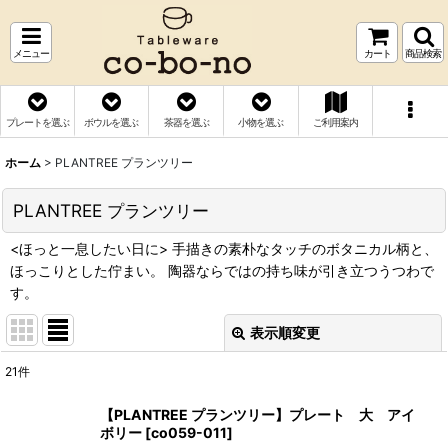
メニュー
カート
商品検索
プレートを選ぶ
ボウルを選ぶ
茶器を選ぶ
小物を選ぶ
ご利用案内
ホーム
>
PLANTREE プランツリー
PLANTREE プランツリー
<ほっと一息したい日に> 手描きの素朴なタッチのボタニカル柄と、
ほっこりとした佇まい。 陶器ならではの持ち味が引き立つうつわで
す。
表示順変更
閉じる
21
件
表示数
:
【PLANTREE プランツリー】プレート 大 アイ
ボリー
[
co059-011
]
並び順
: