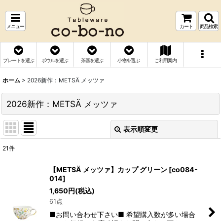
メニュー
カート
商品検索
プレートを選ぶ
ボウルを選ぶ
茶器を選ぶ
小物を選ぶ
ご利用案内
ホーム
>
2026新作：METSÄ メッツァ
2026新作：METSÄ メッツァ
表示順変更
閉じる
21
件
表示数
:
【METSÄ メッツァ】カップ グリーン
[
co084-
014
]
並び順
:
1,650
円
(税込)
61点
絞り込む
■お問い合わせ下さい■ 希望購入数が多い場合