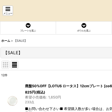
メニュー
プレートを選ぶ
ボウルを選ぶ
ホーム
>
【SALE】
【SALE】
12
件
表示数
:
廃盤50%OFF【LOTUS ロータス】12cmプレート
[
co
825
円
(税込)
並び順
:
希望小売価格
:
1,650
円
233点
■お問い合わせ下さい■ 希望購入数が多い場合は、お