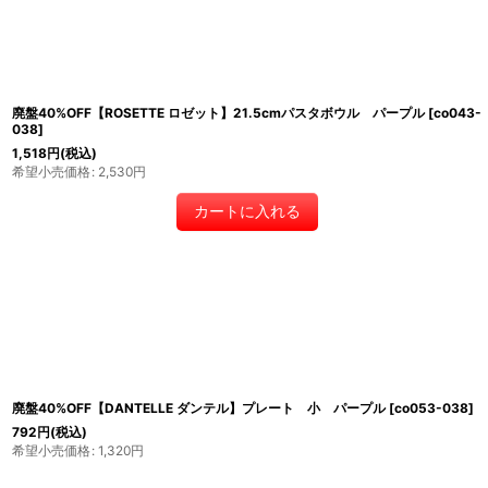
廃盤40%OFF【ROSETTE ロゼット】21.5cmパスタボウル パープル
[
co043-
038
]
1,518
円
(税込)
希望小売価格
:
2,530
円
カートに入れる
廃盤40%OFF【DANTELLE ダンテル】プレート 小 パープル
[
co053-038
]
792
円
(税込)
希望小売価格
:
1,320
円