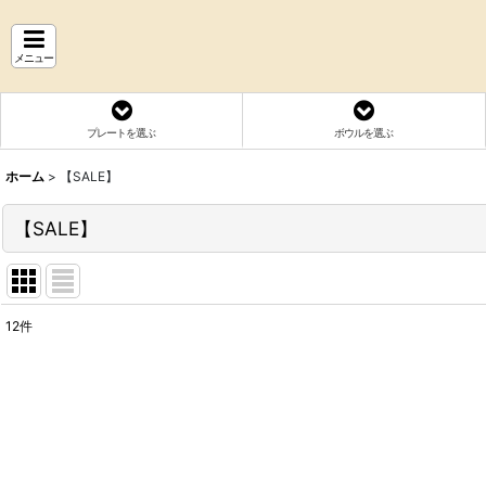
メニュー
プレートを選ぶ
ボウルを選ぶ
ホーム
>
【SALE】
【SALE】
12
件
表示数
:
並び順
: