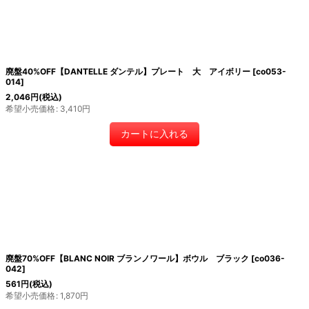
廃盤40%OFF【DANTELLE ダンテル】プレート 大 アイボリー
[
co053-
014
]
2,046
円
(税込)
希望小売価格
:
3,410
円
カートに入れる
廃盤70%OFF【BLANC NOIR ブランノワール】ボウル ブラック
[
co036-
042
]
561
円
(税込)
希望小売価格
:
1,870
円