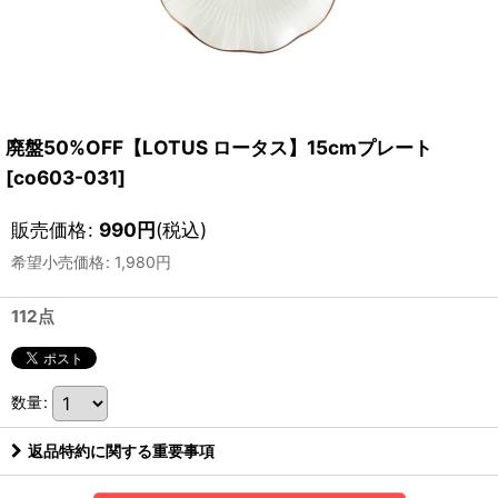
廃盤50%OFF【LOTUS ロータス】15cmプレート
[
co603-031
]
販売価格
:
990
円
(税込)
希望小売価格
:
1,980
円
112点
数量
:
返品特約に関する重要事項