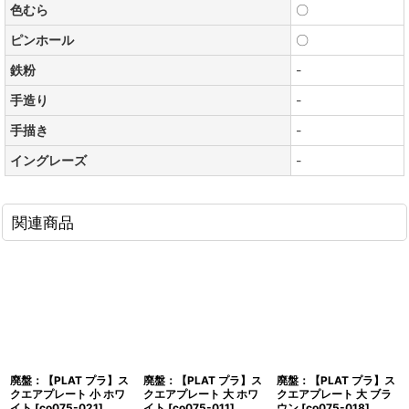
色むら
〇
ピンホール
〇
鉄粉
-
手造り
-
手描き
-
イングレーズ
-
関連商品
廃盤：【PLAT プラ】ス
廃盤：【PLAT プラ】ス
廃盤：【PLAT プラ】ス
クエアプレート 小 ホワ
クエアプレート 大 ホワ
クエアプレート 大 ブラ
イト
[
co075-021
]
イト
[
co075-011
]
ウン
[
co075-018
]