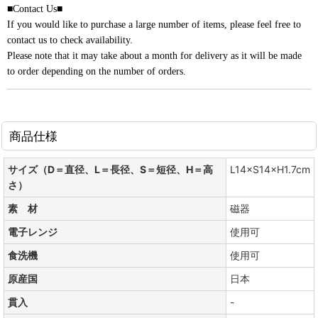
■Contact Us■
If you would like to purchase a large number of items, please feel free to
contact us to check availability.
Please note that it may take about a month for delivery as it will be made
to order depending on the number of orders.
商品仕様
サイズ（D＝直径、L＝長径、S＝短径、H＝高
L14×S14×H1.7cm
さ）
素 材
磁器
電子レンジ
使用可
食洗機
使用可
原産国
日本
貫入
-