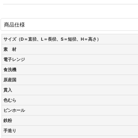
商品仕様
サイズ（D＝直径、L＝長径、S＝短径、H＝高さ）
素 材
電子レンジ
食洗機
原産国
貫入
色むら
ピンホール
鉄粉
手造り