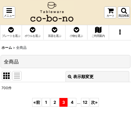
メニュー
カート
商品検索
プレートを選ぶ
ボウルを選ぶ
茶器を選ぶ
小物を選ぶ
ご利用案内
ホーム
>
全商品
全商品
表示順変更
閉じる
700
件
表示数
:
«
前
1
2
3
4
...
12
次
»
並び順
:
絞り込む