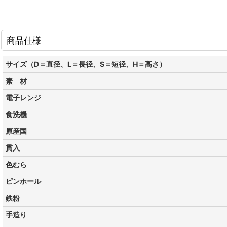
商品仕様
サイズ（D＝直径、L＝長径、S＝短径、H＝高さ）
素 材
電子レンジ
食洗機
原産国
貫入
色むら
ピンホール
鉄粉
手造り