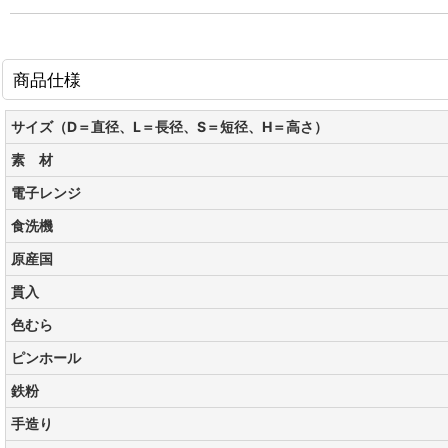
商品仕様
サイズ（D＝直径、L＝長径、S＝短径、H＝高さ）
素 材
電子レンジ
食洗機
原産国
貫入
色むら
ピンホール
鉄粉
手造り