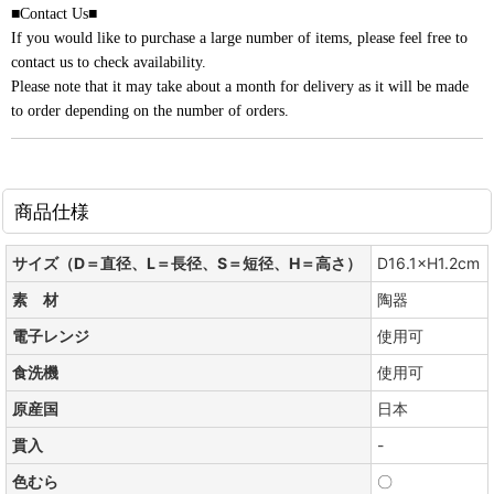
■Contact Us■
If you would like to purchase a large number of items, please feel free to
contact us to check availability.
Please note that it may take about a month for delivery as it will be made
to order depending on the number of orders.
商品仕様
サイズ（D＝直径、L＝長径、S＝短径、H＝高さ）
D16.1×H1.2cm
素 材
陶器
電子レンジ
使用可
食洗機
使用可
原産国
日本
貫入
-
色むら
〇