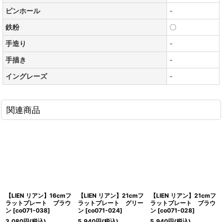
ピンホール
-
鉄粉
〇
手造り
-
手描き
-
イングレーズ
-
関連商品
【LIEN リアン】16cmフ
【LIEN リアン】21cmフ
【LIEN リアン】21cmフ
ラットプレート ブラウ
ラットプレート グリー
ラットプレート ブラウ
ン
[
co071-038
]
ン
[
co071-024
]
ン
[
co071-028
]
3,080
円
(税込)
5,940
円
(税込)
5,940
円
(税込)