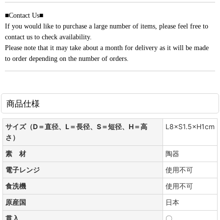
■Contact Us■
If you would like to purchase a large number of items, please feel free to
contact us to check availability.
Please note that it may take about a month for delivery as it will be made
to order depending on the number of orders.
商品仕様
サイズ（D＝直径、L＝長径、S＝短径、H＝高
L8×S1.5×H1cm
さ）
素 材
陶器
電子レンジ
使用不可
食洗機
使用不可
原産国
日本
貫入
〇