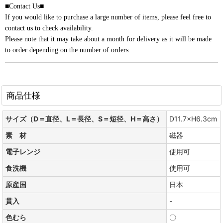
■Contact Us■
If you would like to purchase a large number of items, please feel free to
contact us to check availability.
Please note that it may take about a month for delivery as it will be made
to order depending on the number of orders.
商品仕様
サイズ（D＝直径、L＝長径、S＝短径、H＝高さ）
D11.7×H6.3cm
素 材
磁器
電子レンジ
使用可
食洗機
使用可
原産国
日本
貫入
-
色むら
〇