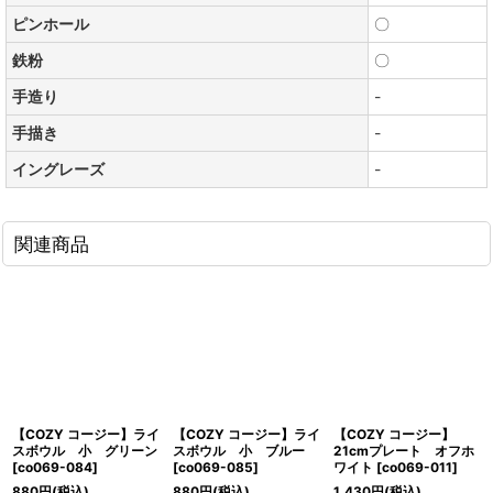
ピンホール
〇
鉄粉
〇
手造り
-
手描き
-
イングレーズ
-
関連商品
【COZY コージー】ライ
【COZY コージー】ライ
【COZY コージー】
スボウル 小 グリーン
スボウル 小 ブルー
21cmプレート オフホ
[
co069-084
]
[
co069-085
]
ワイト
[
co069-011
]
880
円
(税込)
880
円
(税込)
1,430
円
(税込)