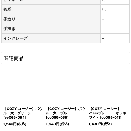
鉄粉
〇
手造り
-
手描き
-
イングレーズ
-
関連商品
【COZY コージー】ボウ
【COZY コージー】ボウ
【COZY コージー】
ル 大 グリーン
ル 大 ブルー
21cmプレート オフホ
[
co069-054
]
[
co069-055
]
ワイト
[
co069-011
]
1,540
円
(税込)
1,540
円
(税込)
1,430
円
(税込)