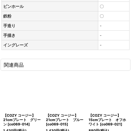
ピンホール
〇
鉄粉
〇
手造り
-
手描き
-
イングレーズ
-
関連商品
【COZY コージー】
【COZY コージー】
【COZY コージー】
21cmプレート グリー
21cmプレート ブルー
15cmプレート オフホ
ン
[
co069-014
]
[
co069-015
]
ワイト
[
co069-021
]
1,430
円
(税込)
1,430
円
(税込)
880
円
(税込)