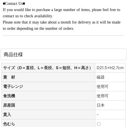
■Contact Us■
If you would like to purchase a large number of items, please feel free to
contact us to check availability.
Please note that it may take about a month for delivery as it will be made
to order depending on the number of orders.
商品仕様
サイズ（D＝直径、L＝長径、S＝短径、H＝高さ）
D21.5×H2.7cm
素 材
磁器
電子レンジ
使用可
食洗機
使用可
原産国
日本
貫入
-
色むら
〇