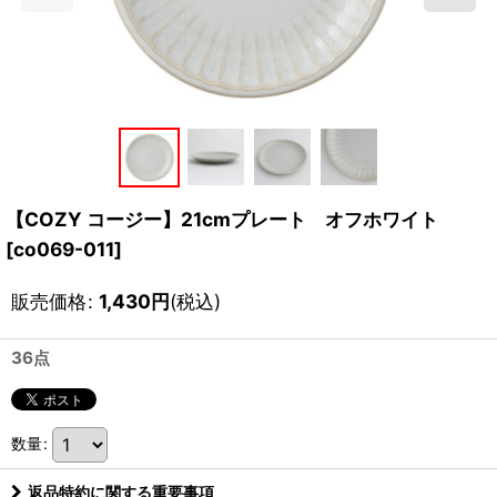
【COZY コージー】21cmプレート オフホワイト
[
co069-011
]
販売価格
:
1,430
円
(税込)
36点
数量
:
返品特約に関する重要事項