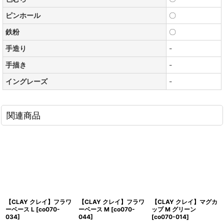
ピンホール
〇
鉄粉
〇
手造り
-
手描き
-
イングレーズ
-
関連商品
【CLAY クレイ】フラワ
【CLAY クレイ】フラワ
【CLAY クレイ】マグカ
ーベース L
[
co070-
ーベース M
[
co070-
ップ M グリーン
034
]
044
]
[
co070-014
]