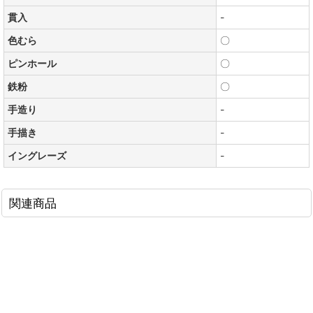
貫入
-
色むら
〇
ピンホール
〇
鉄粉
〇
手造り
-
手描き
-
イングレーズ
-
関連商品