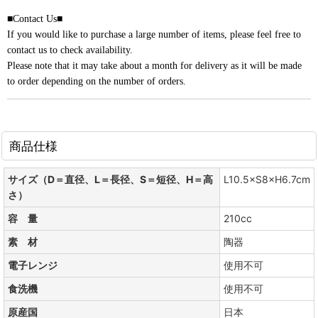
■Contact Us■
If you would like to purchase a large number of items, please feel free to
contact us to check availability.
Please note that it may take about a month for delivery as it will be made
to order depending on the number of orders.
商品仕様
サイズ（D＝直径、L＝長径、S＝短径、H＝高
L10.5×S8×H6.7cm
さ）
容 量
210cc
素 材
陶器
電子レンジ
使用不可
食洗機
使用不可
原産国
日本