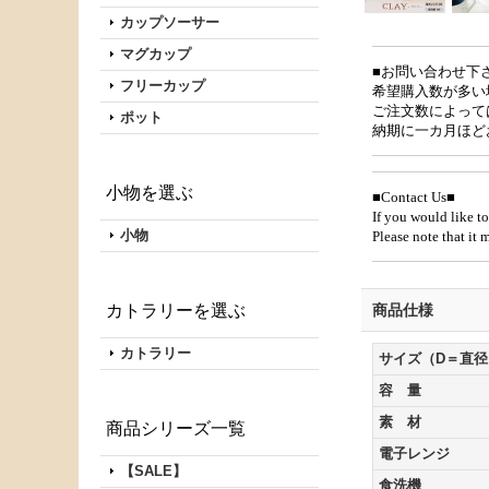
カップソーサー
マグカップ
■お問い合わせ下
フリーカップ
希望購入数が多い
ご注文数によって
ポット
納期に一カ月ほど
小物を選ぶ
■Contact Us■
If you would like to
小物
Please note that it
カトラリーを選ぶ
商品仕様
カトラリー
サイズ（D＝直径
容 量
素 材
商品シリーズ一覧
電子レンジ
【SALE】
食洗機