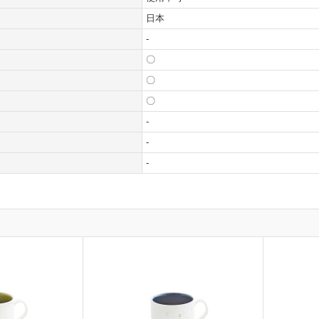
日本
-
〇
〇
〇
-
-
-