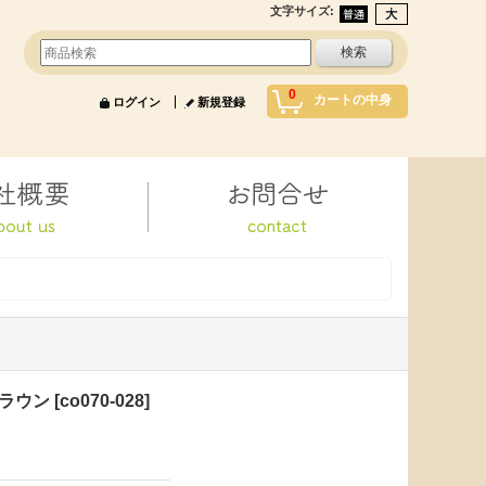
文字サイズ
:
0
カートの中身
ログイン
新規登録
ブラウン
[
co070-028
]