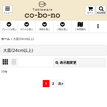
メニュー
カート
商品検索
プレートを選ぶ
ボウルを選ぶ
茶器を選ぶ
小物を選ぶ
ご利用案内
ホーム
>
大皿(24cm以上)
大皿(24cm以上)
表示順変更
閉じる
77
件
表示数
:
1
2
次
»
並び順
:
絞り込む