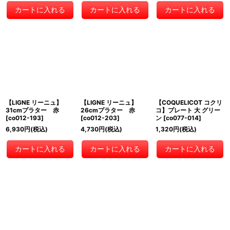
カートに入れる
カートに入れる
カートに入れる
【LIGNE リーニュ】
【LIGNE リーニュ】
【COQUELICOT コクリ
31cmプラター 赤
26cmプラター 赤
コ】プレート 大 グリー
[
co012-193
]
[
co012-203
]
ン
[
co077-014
]
6,930
円
(税込)
4,730
円
(税込)
1,320
円
(税込)
カートに入れる
カートに入れる
カートに入れる