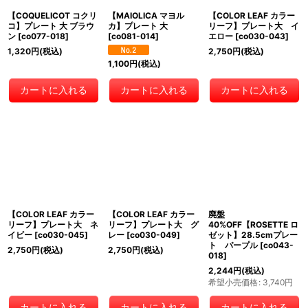
【COQUELICOT コクリ
【MAIOLICA マヨル
【COLOR LEAF カラー
コ】プレート 大 ブラウ
カ】プレート 大
リーフ】プレート大 イ
ン
[
co077-018
]
[
co081-014
]
エロー
[
co030-043
]
1,320
円
(税込)
2,750
円
(税込)
1,100
円
(税込)
カートに入れる
カートに入れる
カートに入れる
【COLOR LEAF カラー
【COLOR LEAF カラー
廃盤
リーフ】プレート大 ネ
リーフ】プレート大 グ
40%OFF【ROSETTE ロ
イビー
[
co030-045
]
レー
[
co030-049
]
ゼット】28.5cmプレー
ト パープル
[
co043-
2,750
円
(税込)
2,750
円
(税込)
018
]
2,244
円
(税込)
希望小売価格
:
3,740
円
カートに入れる
カートに入れる
カートに入れる