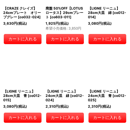
【CRAZE クレイズ】
廃盤 50%OFF【LOTUS
【LIGNE リーニュ】
24cmプレート オリー
ロータス】29cmプレー
28cm大皿 緑
[
co012-
ブグレー
[
co032-024
]
ト
[
co603-011
]
014
]
3,630
円
(税込)
1,925
円
(税込)
3,080
円
(税込)
希望小売価格
:
3,850
円
カートに入れる
カートに入れる
カートに入れる
【LIGNE リーニュ】
【LIGNE リーニュ】
【LIGNE リーニュ】
28cm大皿 青
[
co012-
24cm大皿 緑
[
co012-
24cm大皿 青
[
co012-
015
]
024
]
025
]
3,080
円
(税込)
2,310
円
(税込)
2,310
円
(税込)
カートに入れる
カートに入れる
カートに入れる