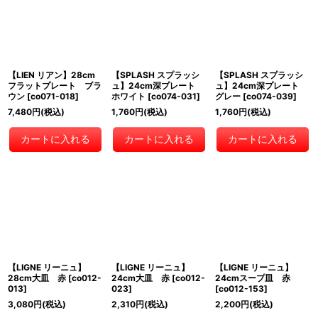
【LIEN リアン】28cm
【SPLASH スプラッシ
【SPLASH スプラッシ
フラットプレート ブラ
ュ】24cm深プレート
ュ】24cm深プレート
ウン
[
co071-018
]
ホワイト
[
co074-031
]
グレー
[
co074-039
]
7,480
円
(税込)
1,760
円
(税込)
1,760
円
(税込)
カートに入れる
カートに入れる
カートに入れる
【LIGNE リーニュ】
【LIGNE リーニュ】
【LIGNE リーニュ】
28cm大皿 赤
[
co012-
24cm大皿 赤
[
co012-
24cmスープ皿 赤
013
]
023
]
[
co012-153
]
3,080
円
(税込)
2,310
円
(税込)
2,200
円
(税込)