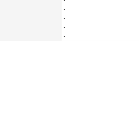
-
-
-
-
-