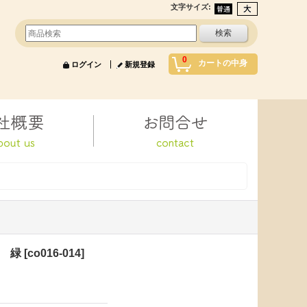
文字サイズ
:
0
カートの中身
ログイン
新規登録
ト 緑
[
co016-014
]