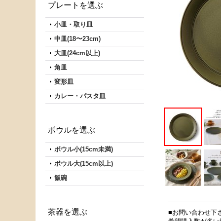
プレートを選ぶ
小皿・取り皿
中皿(18〜23cm)
大皿(24cm以上)
角皿
変形皿
カレー・パスタ皿
ボウルを選ぶ
ボウル小(15cm未満)
ボウル大(15cm以上)
飯碗
茶器を選ぶ
■お問い合わせ下