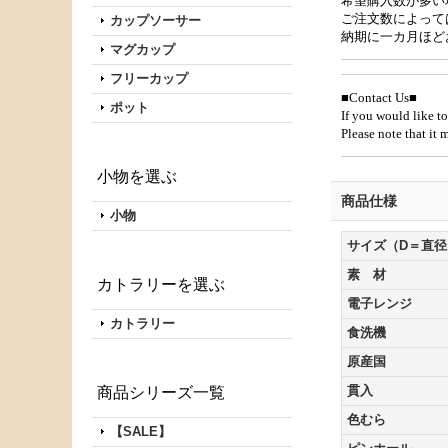
希望購入数が多い
ご注文数によって
カップソーサー
納期に一カ月ほど
マグカップ
フリーカップ
■Contact Us■
ポット
If you would like to
Please note that it
小物を選ぶ
商品仕様
小物
サイズ（D＝直径
素 材
カトラリーを選ぶ
電子レンジ
カトラリー
食洗機
原産国
貫入
商品シリーズ一覧
色むら
【SALE】