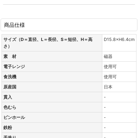
商品仕様
サイズ（D＝直径、L＝長径、S＝短径、H＝高
D15.8×H6.4cm
さ）
素 材
磁器
電子レンジ
使用可
食洗機
使用可
原産国
日本
貫入
-
色むら
-
ピンホール
-
鉄粉
-
手造り
-