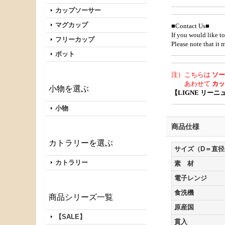
カップソーサー
マグカップ
■Contact Us■
If you would like to
フリーカップ
Please note that it
ポット
注）こちらは
ソー
あわせて
カ
小物を選ぶ
【LIGNE リーニ
小物
商品仕様
カトラリーを選ぶ
サイズ（D＝直径
カトラリー
素 材
電子レンジ
食洗機
商品シリーズ一覧
原産国
【SALE】
貫入