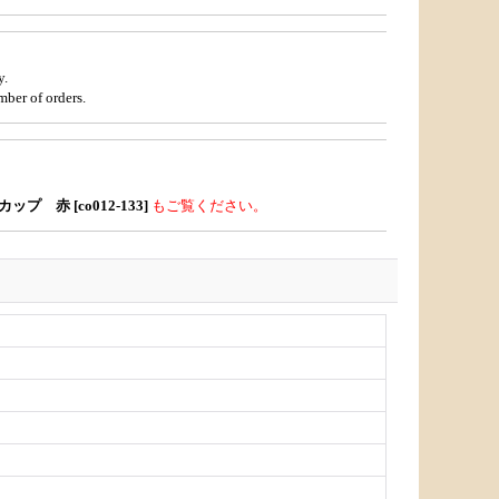
y.
mber of orders.
プ 赤 [co012-133]
もご覧ください。