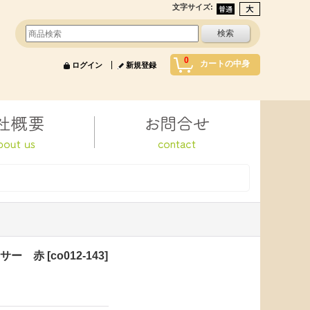
文字サイズ
:
0
カートの中身
ログイン
新規登録
ーサー 赤
[
co012-143
]