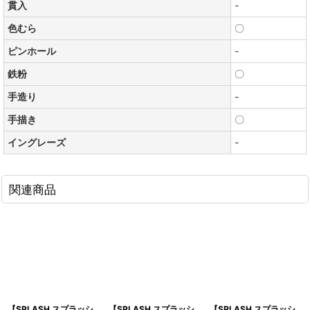
貫入
-
色むら
〇
ピンホール
-
鉄粉
〇
手造り
-
手描き
〇
イングレーズ
-
関連商品
【SPLASH スプラッシ
【SPLASH スプラッシ
【SPLASH スプラッシ