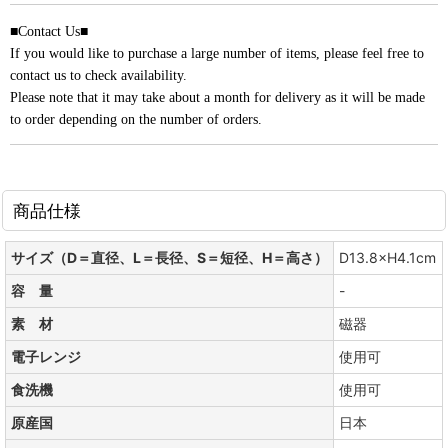
■Contact Us■
If you would like to purchase a large number of items, please feel free to
contact us to check availability.
Please note that it may take about a month for delivery as it will be made
to order depending on the number of orders.
商品仕様
サイズ（D＝直径、L＝長径、S＝短径、H＝高さ）
D13.8×H4.1cm
容 量
-
素 材
磁器
電子レンジ
使用可
食洗機
使用可
原産国
日本