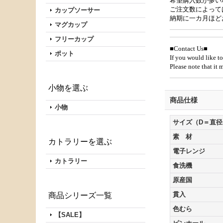
希望購入数が多い
ご注文数によって
カップソーサー
納期に一カ月ほど
マグカップ
フリーカップ
■Contact Us■
ポット
If you would like to
Please note that it
小物を選ぶ
商品仕様
小物
サイズ（D＝直径
素 材
カトラリーを選ぶ
電子レンジ
カトラリー
食洗機
原産国
貫入
商品シリーズ一覧
色むら
【SALE】