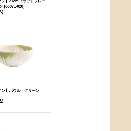
リアン】21cmフラットプレー
ン
[
co071-028
]
込)
リアン】ボウル グリーン
]
込)