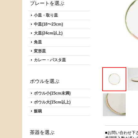
プレートを選ぶ
小皿・取り皿
中皿(18〜23cm)
大皿(24cm以上)
角皿
変形皿
カレー・パスタ皿
ボウルを選ぶ
ボウル小(15cm未満)
ボウル大(15cm以上)
飯碗
茶器を選ぶ
■お問い合わせ下