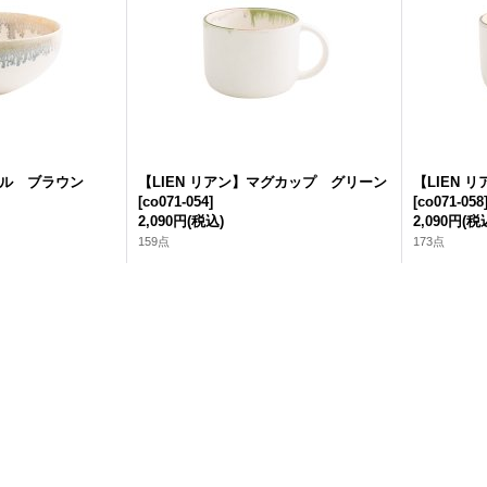
ウル ブラウン
【LIEN リアン】マグカップ グリーン
【LIEN
[
co071-054
]
[
co071-058
2,090円
(税込)
2,090円
(税
159点
173点