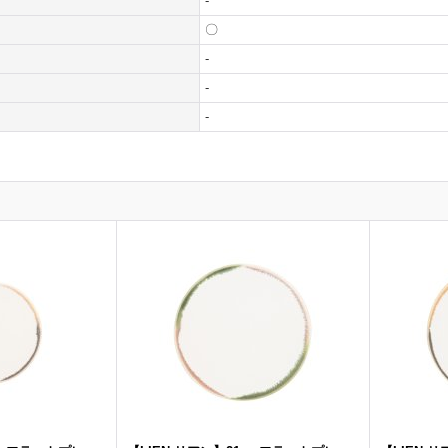
-
〇
-
-
-